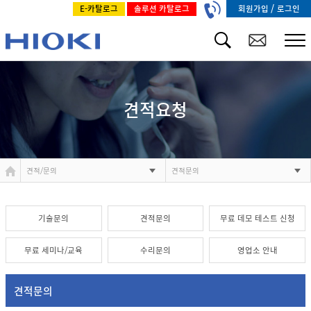
/
회원가입
로그인
E-카탈로그
솔루션 카탈로그
견적요청
견적/문의
견적문의
기술문의
견적문의
무료 데모 테스트 신청
무료 세미나/교육
수리문의
영업소 안내
견적문의