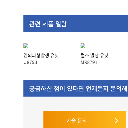
관련 제품 일람
임의파형발생 유닛
펄스 발생 유닛
U8793
MR8791
궁금하신 점이 있다면 언제든지 문의해
기술 문의