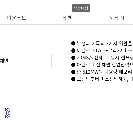
단종예정
다운로드
옵션
사용 예
● 발생과 기록의 2가지 역할을
● 아날로그32ch+로직32ch
● 20MS/s 전체 ch 동시 샘플
본체만
● 아날로그 전 채널 절연입력
● 총 512MW의 대용량 메모리
● 고전압부터 미소전압까지, 다