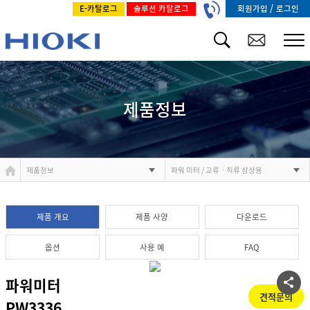
/
회원가입
로그인
E-카탈로그
솔루션 카탈로그
제품정보
제품정보
파워 미터 / 교류ㆍ직류 삼상용
제품 개요
제품 사양
다운로드
옵션
사용 예
FAQ
파워미터
견적문의
PW3336