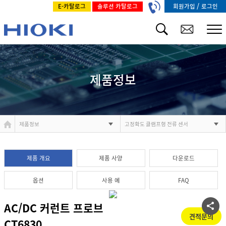
/
회원가입
로그인
E-카탈로그
솔루션 카탈로그
제품정보
제품정보
고정확도 클램프형 전류 센서
제품 개요
제품 사양
다운로드
옵션
사용 예
FAQ
AC/DC 커런트 프로브
견적문의
CT6830