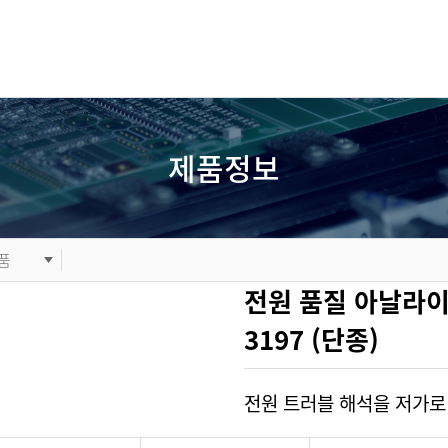
제품정보
품
전원 품질 아날라
3197 (단종)
전원 트러블 해석을 저가로