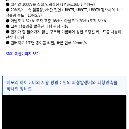
● 고전압 1000V를 직접 입력측정 (1MS/s,16bit 분해능)
● 20MS/s 고속 샘플링, ch간 절연 (U8975, U8977, U8978 장착시의 최고
샘플링 속도 : 10MS/s）
● 아날로그 32ch+로직 표준 16ch〜아날로그 20ch+로직 64ch
● 고속 샘플링을 활용한 파형 판정 기능
● 먼지가 잘 들어가지 않는 구조와 기름때에 강한 코팅된 키보드를 사용해
현장에 강함
● 원터치로 1초면 종이를 리필, 빠른 인쇄 50mm/s
360° 회전이미지 보기
메모리 하이코더의 사용 방법：임의 파형발생기와 파형관측을
하나의 장비로