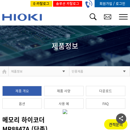
/
회원가입
로그인
E-카탈로그
솔루션 카탈로그
제품정보
제품정보
단종제품
제품 개요
제품 사양
다운로드
옵션
사용 예
FAQ
메모리 하이코더
견적문의
MR8847A (단종)