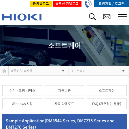
/
회원가입
로그인
E-카탈로그
솔루션 카탈로그
소프트웨어
솔루션/기술지원
소프트웨어
수리ㆍ교정 서비스
제품보증
소프트웨어
Windows 지원
자료 다운로드
FAQ (자주하는 질문)
Sample Application(RM3544 Series, DM7275 Series and
DM7276 Series)