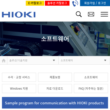
/
회원가입
로그인
E-카탈로그
솔루션 카탈로그
소프트웨어
솔루션/기술지원
소프트웨어
수리ㆍ교정 서비스
제품보증
소프트웨어
Windows 지원
자료 다운로드
FAQ (자주하는 질문)
Sample program for communication with HIOKI products