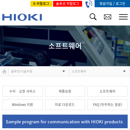
/
회원가입
로그인
E-카탈로그
솔루션 카탈로그
소프트웨어
솔루션/기술지원
소프트웨어
수리ㆍ교정 서비스
제품보증
소프트웨어
Windows 지원
자료 다운로드
FAQ (자주하는 질문)
Sample program for communication with HIOKI products