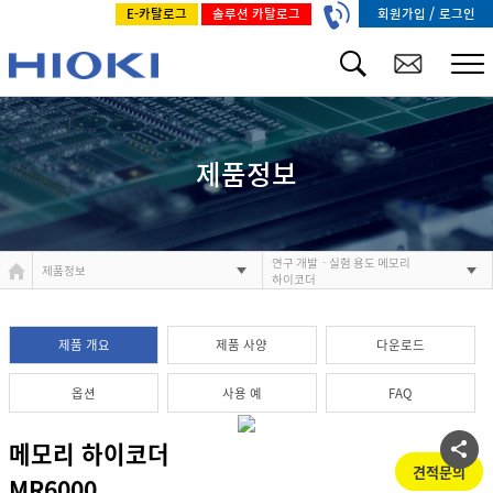
/
회원가입
로그인
E-카탈로그
솔루션 카탈로그
제품정보
연구 개발ㆍ실험 용도 메모리
제품정보
하이코더
제품 개요
제품 사양
다운로드
옵션
사용 예
FAQ
메모리 하이코더
견적문의
MR6000