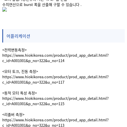
수치연산으로 burst 폭을 산출해 구할 수 있습니다 .
어플리케이션
<전력변동측정>
https://www.hiokikorea.com/product/prod_app_detail.html?
c_id=A001001&p_no=322&u_no=114
<모터 토크, 진동 측정>
https://www.hiokikorea.com/product/prod_app_detail.html?
c_id=A001001&p_no=322&u_no=117
<동적 모터 특성 측정>
https://www.hiokikorea.com/product/prod_app_detail.html?
c_id=A001001&p_no=322&u_no=115
<리졸버 측정>
https://www.hiokikorea.com/product/prod_app_detail.html?
c_id=A001001&p_no=322&u_no=113